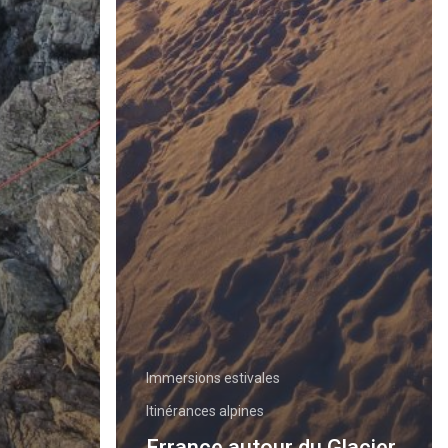
Immersions estivales
Itinérances alpines
Errance autour du Glacier