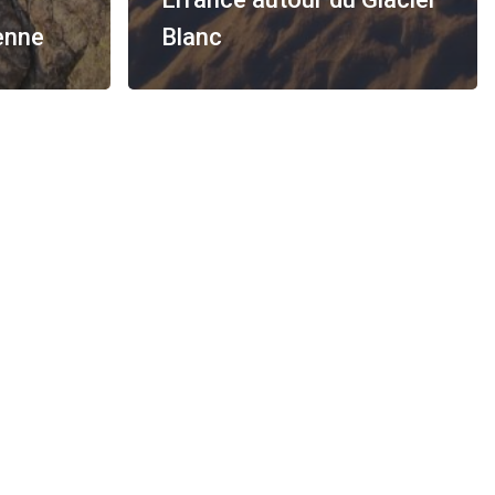
enne
Blanc