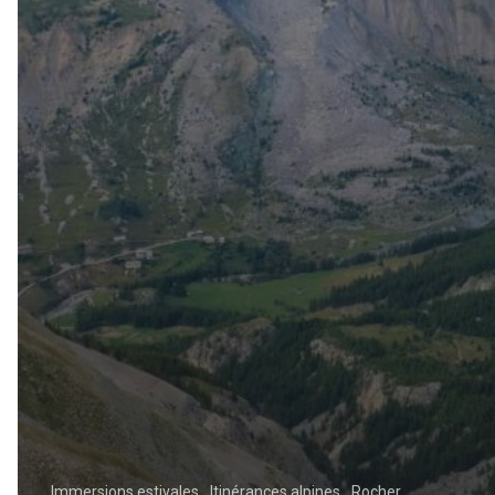
Immersions estivales
Itinérances alpines
Rocher