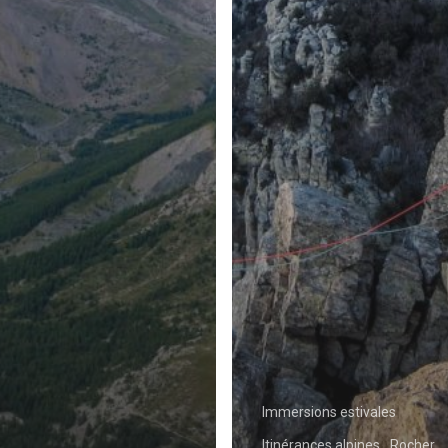
Immersions estivales
Itinérances alpines
Rocher